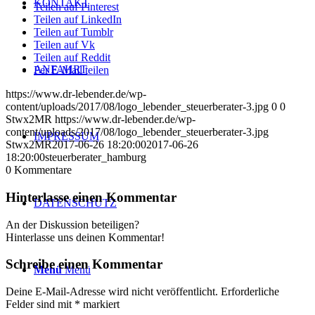
KONTAKT
Teilen auf Pinterest
Teilen auf LinkedIn
Teilen auf Tumblr
Teilen auf Vk
Teilen auf Reddit
ANFAHRT
Per E-Mail teilen
https://www.dr-lebender.de/wp-
content/uploads/2017/08/logo_lebender_steuerberater-3.jpg
0
0
Stwx2MR
https://www.dr-lebender.de/wp-
content/uploads/2017/08/logo_lebender_steuerberater-3.jpg
IMPRESSUM
Stwx2MR
2017-06-26 18:20:00
2017-06-26
18:20:00
steuerberater_hamburg
0
Kommentare
Hinterlasse einen Kommentar
DATENSCHUTZ
An der Diskussion beteiligen?
Hinterlasse uns deinen Kommentar!
Schreibe einen Kommentar
Menü
Menü
Deine E-Mail-Adresse wird nicht veröffentlicht.
Erforderliche
Felder sind mit
*
markiert