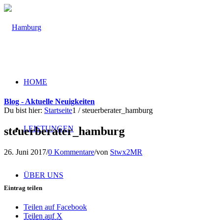
HOME
Blog - Aktuelle Neuigkeiten
Du bist hier:
Startseite
1
/
steuerberater_hamburg
LEISTUNGEN
steuerberater_hamburg
26. Juni 2017
/
0 Kommentare
/
von
Stwx2MR
ÜBER UNS
Eintrag teilen
Teilen auf Facebook
Teilen auf X