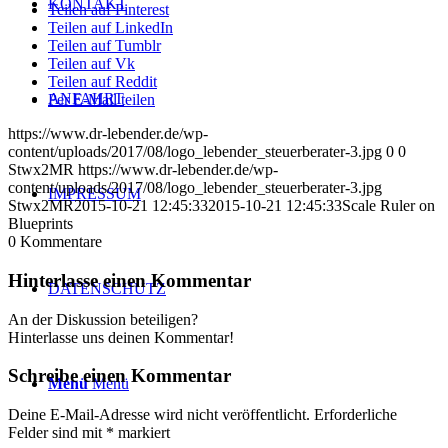
KONTAKT
Teilen auf Pinterest
Teilen auf LinkedIn
Teilen auf Tumblr
Teilen auf Vk
Teilen auf Reddit
ANFAHRT
Per E-Mail teilen
https://www.dr-lebender.de/wp-
content/uploads/2017/08/logo_lebender_steuerberater-3.jpg
0
0
Stwx2MR
https://www.dr-lebender.de/wp-
content/uploads/2017/08/logo_lebender_steuerberater-3.jpg
IMPRESSUM
Stwx2MR
2015-10-21 12:45:33
2015-10-21 12:45:33
Scale Ruler on
Blueprints
0
Kommentare
Hinterlasse einen Kommentar
DATENSCHUTZ
An der Diskussion beteiligen?
Hinterlasse uns deinen Kommentar!
Schreibe einen Kommentar
Menü
Menü
Deine E-Mail-Adresse wird nicht veröffentlicht.
Erforderliche
Felder sind mit
*
markiert