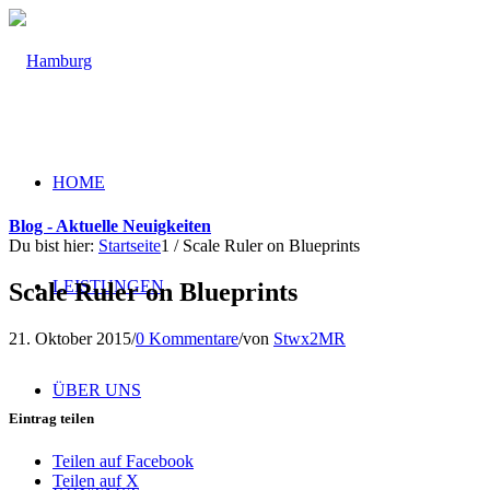
HOME
Blog - Aktuelle Neuigkeiten
Du bist hier:
Startseite
1
/
Scale Ruler on Blueprints
LEISTUNGEN
Scale Ruler on Blueprints
21. Oktober 2015
/
0 Kommentare
/
von
Stwx2MR
ÜBER UNS
Eintrag teilen
Teilen auf Facebook
Teilen auf X