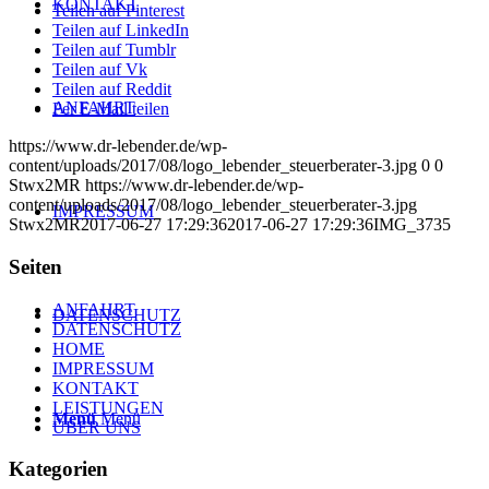
KONTAKT
Teilen auf Pinterest
Teilen auf LinkedIn
Teilen auf Tumblr
Teilen auf Vk
Teilen auf Reddit
ANFAHRT
Per E-Mail teilen
https://www.dr-lebender.de/wp-
content/uploads/2017/08/logo_lebender_steuerberater-3.jpg
0
0
Stwx2MR
https://www.dr-lebender.de/wp-
content/uploads/2017/08/logo_lebender_steuerberater-3.jpg
IMPRESSUM
Stwx2MR
2017-06-27 17:29:36
2017-06-27 17:29:36
IMG_3735
Seiten
ANFAHRT
DATENSCHUTZ
DATENSCHUTZ
HOME
IMPRESSUM
KONTAKT
LEISTUNGEN
Menü
Menü
ÜBER UNS
Kategorien