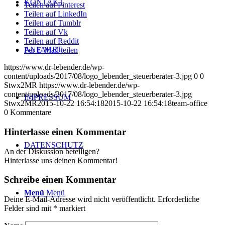
KONTAKT
Teilen auf Pinterest
Teilen auf LinkedIn
Teilen auf Tumblr
Teilen auf Vk
Teilen auf Reddit
ANFAHRT
Per E-Mail teilen
https://www.dr-lebender.de/wp-
content/uploads/2017/08/logo_lebender_steuerberater-3.jpg
0
0
Stwx2MR
https://www.dr-lebender.de/wp-
content/uploads/2017/08/logo_lebender_steuerberater-3.jpg
IMPRESSUM
Stwx2MR
2015-10-22 16:54:18
2015-10-22 16:54:18
team-office
0
Kommentare
Hinterlasse einen Kommentar
DATENSCHUTZ
An der Diskussion beteiligen?
Hinterlasse uns deinen Kommentar!
Schreibe einen Kommentar
Menü
Menü
Deine E-Mail-Adresse wird nicht veröffentlicht.
Erforderliche
Felder sind mit
*
markiert