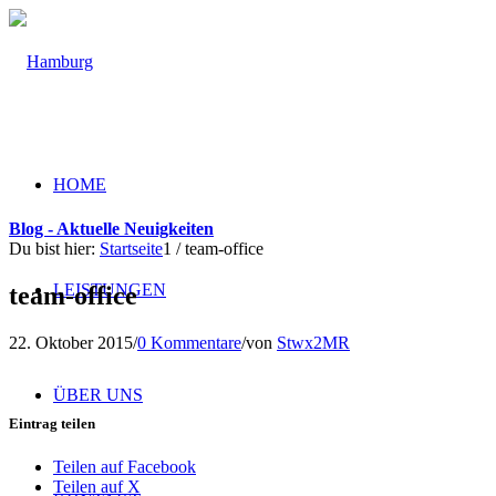
HOME
Blog - Aktuelle Neuigkeiten
Du bist hier:
Startseite
1
/
team-office
LEISTUNGEN
team-office
22. Oktober 2015
/
0 Kommentare
/
von
Stwx2MR
ÜBER UNS
Eintrag teilen
Teilen auf Facebook
Teilen auf X